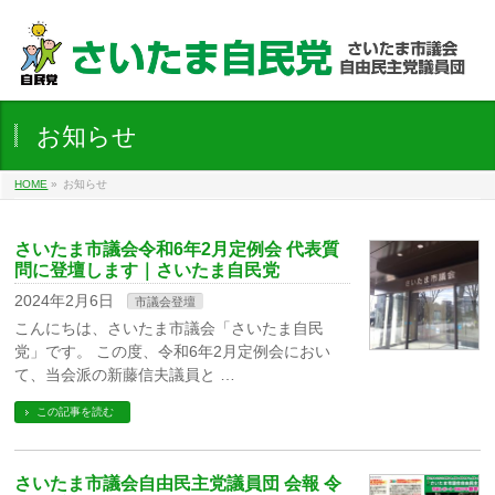
お知らせ
HOME
»
お知らせ
さいたま市議会令和6年2月定例会 代表質
問に登壇します｜さいたま自民党
2024年2月6日
市議会登壇
こんにちは、さいたま市議会「さいたま自民
党」です。 この度、令和6年2月定例会におい
て、当会派の新藤信夫議員と …
この記事を読む
さいたま市議会自由民主党議員団 会報 令